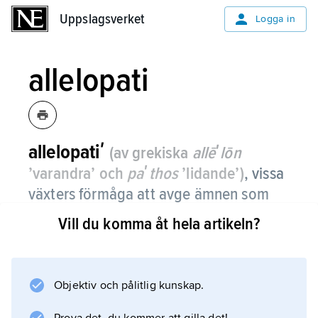
Uppslagsverket
Uppslagsverket
Logga in
allelopati
allelopatiʹ
(av grekiska
allēʹlōn
’varandra’ och
paʹthos
’lidande’)
,
vissa
växters förmåga att avge ämnen som
hindrar andra växters utveckling eller på
Vill du komma åt hela artikeln?
annat sätt påverkar dessa negativt.
T.ex. kan rötter avge ämnen som hindrar
andra växters etablering. Ett exempel på detta
Objektiv och pålitlig kunskap.
är valnötsträd. Där deras rötter går fram under