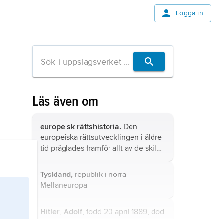
Logga in
Läs även om
europeisk rättshistoria.
Den
europeiska rättsutvecklingen i äldre
tid präglades framför allt av de skilda
folkens egna rättstraditioner – deras
sedvanerätt – och deras reception
Tyskland,
republik i norra
av romersk och kanonisk, inklusive
Mellaneuropa.
mosaisk rätt.
Hitler
,
Adolf
, född 20 april 1889, död