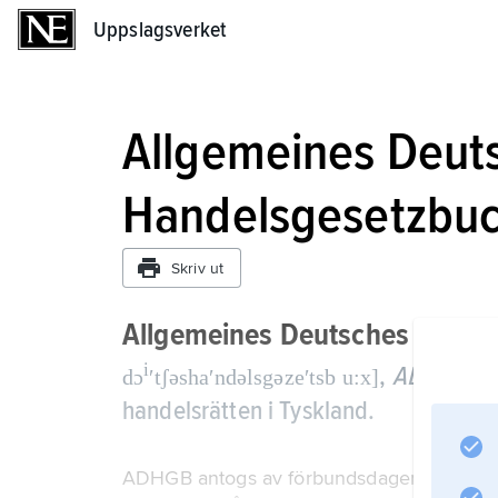
Uppslagsverket
Uppslagsverket
Allgemeines Deut
Handelsgesetzbu
Skriv ut
Allgemeines Deutsches Hande
i
,
ADHGB
,
d
dɔ
ʹtʃəshaʹndəlsgəzeʹtsb u:x]
handelsrätten i Tyskland.
ADHGB antogs av förbundsdagen i Frankfurt