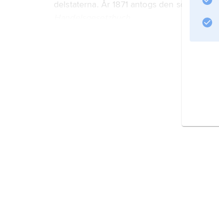
delstaterna. År 1871 antogs den som rik
Handelsgesetzbuch
(HBG). I Österrike ersattes ADHGB först 1
Information om artikeln