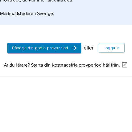
Prova det, du kommer att gilla det!
slag. ADHGB omarbetades 1897 och antogs 1900 som
Marknadsledare i Sverige.
939 av HBG.
eller
Påbörja din gratis provperiod
Logga in
Är du lärare? Starta din kostnadsfria provperiod härifrån.