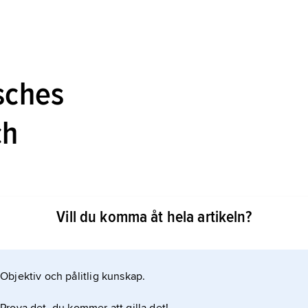
sches
ch
lsgesetzbuch
i
[aʹlgəma
nəs
Vill du komma åt hela artikeln?
en första gemensamma kodifikationen av
Objektiv och pålitlig kunskap.
 1861 och infördes därefter i de flesta tyska