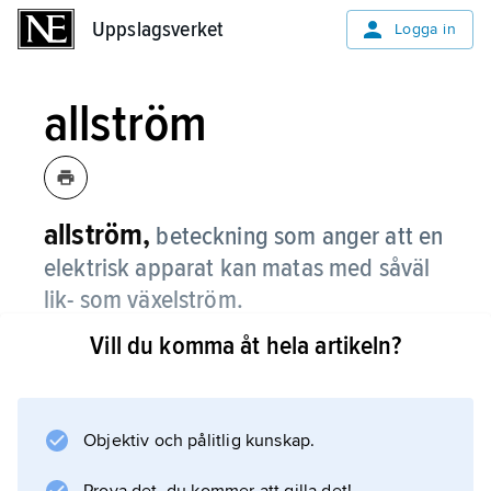
Uppslagsverket
Uppslagsverket
Logga in
allström
allström,
beteckning som anger att en
elektrisk apparat kan matas med såväl
lik- som växelström.
Vill du komma åt hela artikeln?
Begreppet saknar numera praktisk betydelse,
då likström ej längre används för distribution
av el.
Objektiv och pålitlig kunskap.