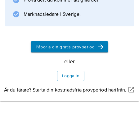
Prova det, du kommer att gilla det!
Information om artikeln
Marknadsledare i Sverige.
Påbörja din gratis provperiod
eller
Logga in
Är du lärare? Starta din kostnadsfria provperiod härifrån.