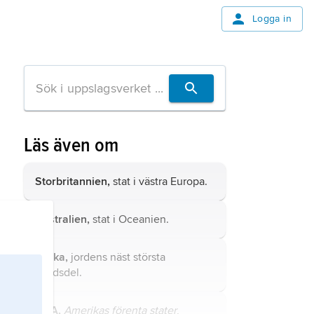
Logga in
Läs även om
Storbritannien,
stat i västra Europa.
Australien,
stat i Oceanien.
Afrika,
jordens näst största
världsdel.
USA,
Amerikas förenta stater
,