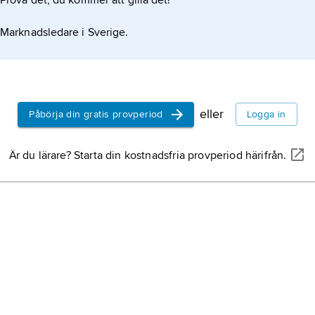
Prova det, du kommer att gilla det!
Marknadsledare i Sverige.
eller
Påbörja din gratis provperiod
Logga in
Är du lärare? Starta din kostnadsfria provperiod härifrån.