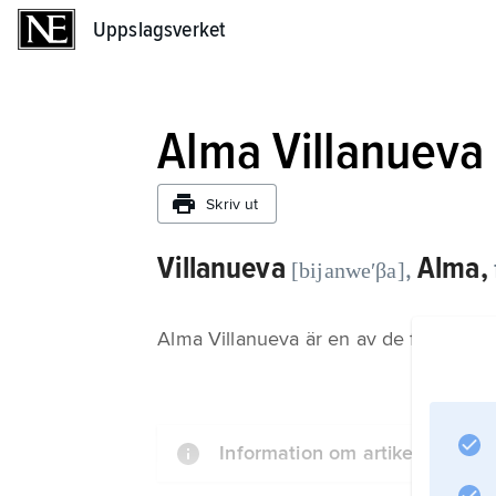
Uppslagsverket
Uppslagsverket
Alma Villanueva
Skriv ut
Villanueva
Alma,
,
[bijanweʹβa]
Alma Villanueva är en av de främsta fe
Information om artikeln