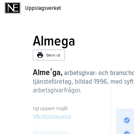
Uppslagsverket
Uppslagsverket
Almega
Skriv ut
Almeʹga,
arbetsgivar- och branscho
tjänsteföretag, bildad 1996, med syf
arbetsgivarfrågor.
I gruppen ingår
Vårdföretagarna
,
Medieföretagen