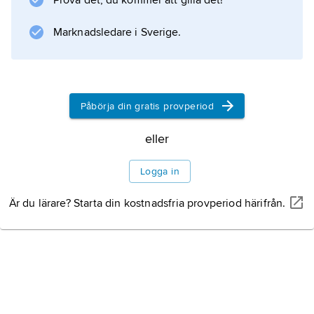
Prova det, du kommer att gilla det!
samtidigt som han utövade pedagogisk
verksamhet i München. Sina rön
Marknadsledare i Sverige.
presenterade Senefelder så sent som 1818 i
Vollständiges Lehrbuch der Steindruckerey
Påbörja din gratis provperiod
Information om artikeln
eller
Logga in
Är du lärare? Starta din kostnadsfria provperiod härifrån.