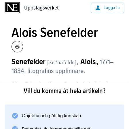
Uppslagsverket
Uppslagsverket
Logga in
Alois Senefelder
Senefelder
Alois,
,
1771–
[ze:ʹnəfɛldɐ]
1834, litografins uppfinnare.
Efter skiftande yrkesverksamhet utarbetade
Vill du komma åt hela artikeln?
Alois Senefelder 1796–98 det kemiska
plantrycket, litografin eller stentrycket, vilket
först användes för nottryck, och fortsatte
under ständiga privilegiestrider sina
Objektiv och pålitlig kunskap.
experiment i riktning mot flerfärgstrycket,