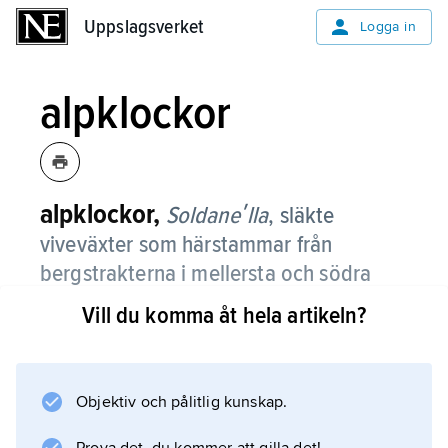
Uppslagsverket
Uppslagsverket
Logga in
alpklockor
alpklockor,
Soldaneʹlla
,
släkte
viveväxter som härstammar från
bergstrakterna i mellersta och södra
Europa.
Vill du komma åt hela artikeln?
Släktet omfattar ca 10 arter som är ständigt
gröna och har långskaftade blad i rosett och
på våren klocklika blå–violetta blommor med
Objektiv och pålitlig kunskap.
fransiga kronblad. Odlas ibland som