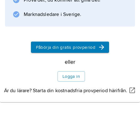
Prova det, du kommer att gilla det!
prydnadsväxter.
Marknadsledare i Sverige.
Information om artikeln
Påbörja din gratis provperiod
eller
Logga in
Är du lärare? Starta din kostnadsfria provperiod härifrån.