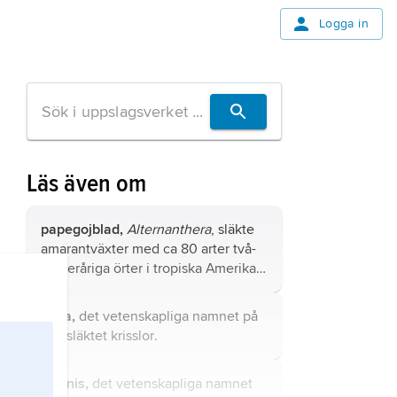
Logga in
Läs även om
papegojblad,
Alternanthera
, släkte
amarantväxter med ca 80 arter två-
till fleråriga örter i tropiska Amerika
och Australien.
Inula,
det vetenskapliga namnet på
växtsläktet
krisslor
.
Adonis,
det vetenskapliga namnet