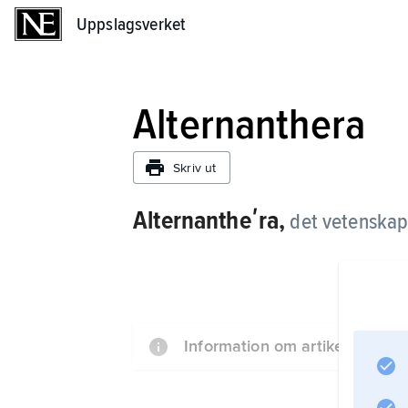
Uppslagsverket
Uppslagsverket
Alternanthera
Skriv ut
Alternantheʹra,
det vetenskap
Information om artikeln