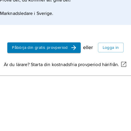
Prova det, du kommer att gilla det!
Marknadsledare i Sverige.
eller
Påbörja din gratis provperiod
Logga in
Är du lärare? Starta din kostnadsfria provperiod härifrån.