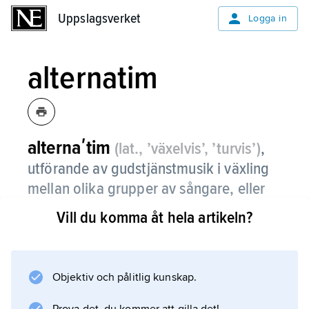
Uppslagsverket
Uppslagsverket
Logga in
alternatim
alternaʹtim
(lat., ’växelvis’, ’turvis’)
,
utförande av gudstjänstmusik i växling
mellan olika grupper av sångare, eller
mellan sångare och instrument.
Vill du komma åt hela artikeln?
Efter att först ha utförts som refrängsånger
kom Psaltarens psalmer o.d. att sjungas
växelvis av två körhalvor, och därur framkom
Objektiv och pålitlig kunskap.
på senmedeltiden olika slag av växelverkan