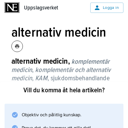
Uppslagsverket
Uppslagsverket
Logga in
alternativ medicin
alternativ medicin,
komplementär
medicin
,
komplementär och alternativ
medicin
,
KAM
,
sjukdomsbehandlande
och besläktade åtgärder som utförs
Vill du komma åt hela artikeln?
utanför den etablerade hälso- och
sjukvården.
Objektiv och pålitlig kunskap.
Den senare (kallad skolmedicin av
alternativmedicinens företrädare) är baserad