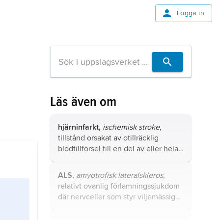
Logga in
Läs även om
hjärninfarkt,
ischemisk stroke
,
tillstånd orsakat av otillräcklig
blodtillförsel till en del av eller hela
hjärnan, så att hjärnvävnaden i det
drabbade området uppmjukas
ALS,
amyotrofisk lateralskleros
,
(hjärnuppmjukning, encefalomalaci)
relativt ovanlig förlamningssjukdom
och nervceller dör.
där nervceller som styr viljemässiga
rörelser – från hjärnbark till
ryggmärg och från ryggmärg till