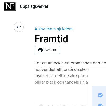
Uppslagsverket
Uppslagsverket
Alzheimers sjukdom
Framtid
Skriv ut
För att utveckla en bromsande och he
nödvändigt att förstå orsakerna till ne
mycket aktuellt orsaksspår handlar o
bildar plack och tangels i hjärnvävna