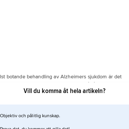
lst botande behandling av Alzheimers sjukdom är det
rvcellernas död. En intensiv forskning pågår, och ett
Vill du komma åt hela artikeln?
m de tidigare nämnda strukturförändrade proteiner som
den. Man studerar bl.a. om kroppens eget
Objektiv och pålitlig kunskap.