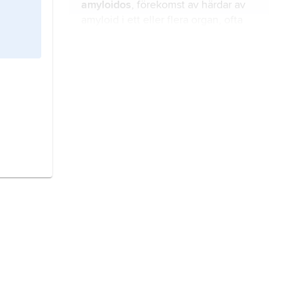
amyloidos
, förekomst av härdar av
muskel – degenererar och dör.
amyloid
i ett eller flera organ, ofta
medförande tilltagande symtom
orsakade av reducerad funktion.
pannlobsdemens,
frontallobsdemens
,
demens
till följd
av degeneration med
funktionsstörning i storhjärnans
pannlober.
Parkinsons sjukdom
,
paralysis
agitans
, motorikstörning som
orsakas av förlust av dopaminhaltiga
nervbanor i hjärnan.
multipel skleros,
MS
,
sclerosis
disseminata
, sjukdom där härdar
(plack) av vävnadsförstöring uppstår
i stor- och lillhjärnan, hjärnstammen,
ryggmärgen och synnerverna.
utmattningssyndrom,
medicinsk
diagnos som beskriver en
upplevelse av svår utmattning som