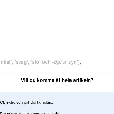
nkel’, ’svag’, ’slö’ och -
ōpiʹa
’syn’)
,
Vill du komma åt hela artikeln?
n hämmas vid ögonsjukdomar som katarakt,
Objektiv och pålitlig kunskap.