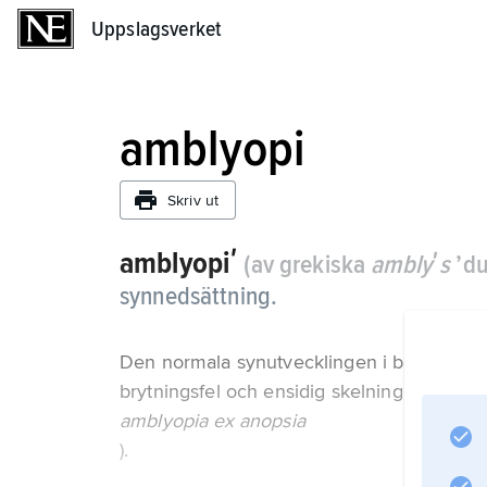
Uppslagsverket
Uppslagsverket
amblyopi
Skriv ut
amblyopiʹ
(av grekiska
amblyʹs
’du
synnedsättning.
Den normala synutvecklingen i barndome
brytningsfel och ensidig skelning (
amblyopia ex anopsia
).