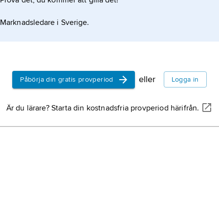
Prova det, du kommer att gilla det!
Marknadsledare i Sverige.
eller
Påbörja din gratis provperiod
Logga in
Är du lärare? Starta din kostnadsfria provperiod härifrån.