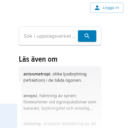
Logga in
Läs även om
anisometropi
, olika ljusbrytning
(refraktion) i de båda ögonen.
anopsi
, hämning av synen;
förekommer vid ögonsjukdomar som
katarakt, brytningsfel och ensidig
skelning.
skelning
,
strabism
, felställning av ett