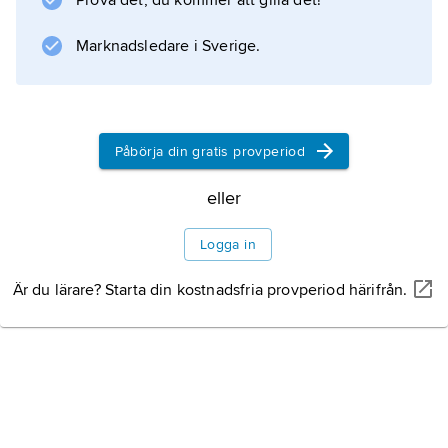
Prova det, du kommer att gilla det!
Marknadsledare i Sverige.
Information om artikeln
Påbörja din gratis provperiod
eller
Logga in
Är du lärare? Starta din kostnadsfria provperiod härifrån.