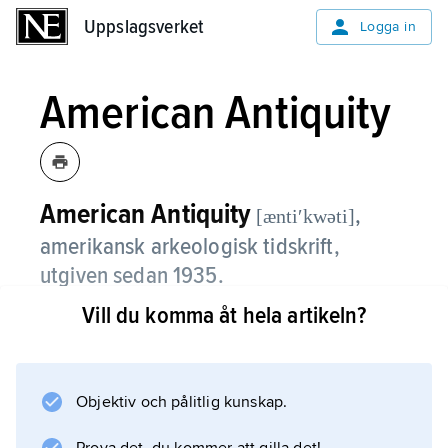
Uppslagsverket
Uppslagsverket
Logga in
American Antiquity
American Antiquity
,
[æntiʹkwəti]
amerikansk arkeologisk tidskrift,
utgiven sedan 1935.
Vill du komma åt hela artikeln?
American Antiquity innehåller uppsatser,
kommentarer, recensioner och rapporter om
aktuell forskning inom arkeologi och
närliggande ämnen gällande västra halvklotet.
Objektiv och pålitlig kunskap.