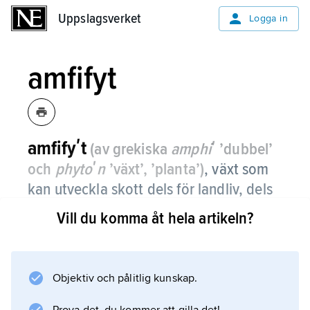
Uppslagsverket
Uppslagsverket
Logga in
amfifyt
amfifyʹt
(av grekiska
amphiʹ
’dubbel’
och
phytoʹn
’växt’, ’planta’)
,
växt som
kan utveckla skott dels för landliv, dels
för vattenliv.
Vill du komma åt hela artikeln?
Exempel är svalting och vattenpilört. Jämför
hydrofyt
.
Objektiv och pålitlig kunskap.