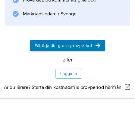
Prova det, du kommer att gilla det!
Marknadsledare i Sverige.
Information om artikeln
Påbörja din gratis provperiod
eller
Logga in
Är du lärare? Starta din kostnadsfria provperiod härifrån.