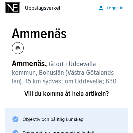
Uppslagsverket
Uppslagsverket
Logga in
Ammenäs
Ammenäs,
tätort i Uddevalla
kommun, Bohuslän (Västra Götalands
län), 15 km sydväst om Uddevalla; 630
invånare (2021).
Vill du komma åt hela artikeln?
Ammenäs, som är beläget vid inloppet till
Byfjorden, är bostadsort med omfattande
sommarstugebebyggelse.
Objektiv och pålitlig kunskap.