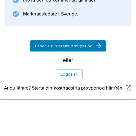
Prova det, du kommer att gilla det!
Marknadsledare i Sverige.
Information om artikeln
Påbörja din gratis provperiod
eller
Logga in
Är du lärare? Starta din kostnadsfria provperiod härifrån.