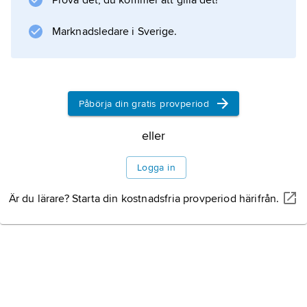
Prova det, du kommer att gilla det!
Marknadsledare i Sverige.
Information om artikeln
Påbörja din gratis provperiod
eller
Logga in
Är du lärare? Starta din kostnadsfria provperiod härifrån.