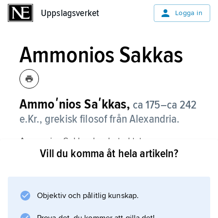
Uppslagsverket
Uppslagsverket
Logga in
Ammonios Sakkas
Ammoʹnios Saʹkkas,
ca 175–ca 242
e.Kr., grekisk filosof från Alexandria.
Ammonios Sakkas har betraktats som
Vill du komma åt hela artikeln?
nyplatonismens grundare. Han efterlämnade
inga böcker, men som lärare till Plotinos tycks
han ha utövat ett stort inflytande på dennes
tänkande.
Objektiv och pålitlig kunskap.