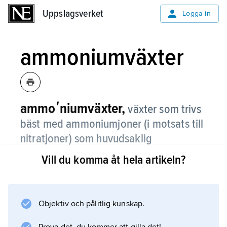
Uppslagsverket
Uppslagsverket
Logga in
ammoniumväxter
ammoʹniumväxter,
växter som trivs
bäst med ammoniumjoner (i motsats till
nitratjoner) som huvudsaklig
kvävenäringsform.
Vill du komma åt hela artikeln?
De återfinns i huvudsak dels bland växter som
är anpassade till sura jordar, dels bland växter
anpassade till reducerande (syrgasfritt)
Objektiv och pålitlig kunskap.
rotmedium, t.ex. ris. Unga växter och sådana