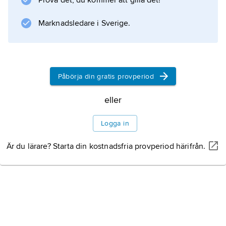
Prova det, du kommer att gilla det!
smakportioner av puré och gröt kan ges som
Marknadsledare i Sverige.
Information om artikeln
Påbörja din gratis provperiod
eller
Logga in
Är du lärare? Starta din kostnadsfria provperiod härifrån.