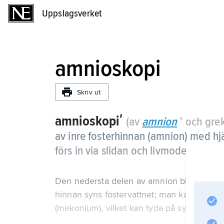
Uppslagsverket
Uppslagsverket
amnioskopi
Skriv ut
amnioskopiʹ
(av
amnion
’ och gre
av inre fosterhinnan (amnion) med hj
förs in via slidan och livmoderhalska
Den nedersta delen av amnion blir synlig
hinnan syns fostervattnet; man kan iaktta o
(mekonium), vilket kan tyda på syrebrist hos