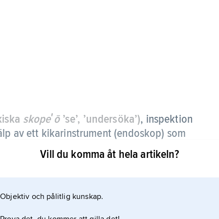
kiska
skopeʹō
’se’, ’undersöka’)
,
inspektion
älp av ett kikarinstrument (endoskop) som
nalen.
Vill du komma åt hela artikeln?
, och man kan se om denna har brustit. Genom
m detta är missfärgat av fostrets tarminnehåll
Objektiv och pålitlig kunskap.
 fostret.