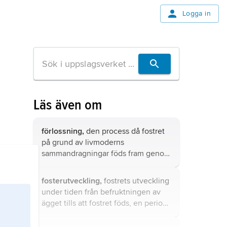
Logga in
Läs även om
förlossning,
den process då fostret
på grund av livmoderns
sammandragningar föds fram genom
förlossningskanalen och lämnar
moderns kropp.
fosterutveckling,
fostrets utveckling
under tiden från befruktningen av
ägget tills att fostret föds, en period
som hos människan omfattar 38
veckor.