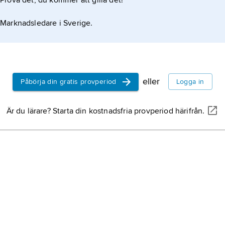
Prova det, du kommer att gilla det!
Marknadsledare i Sverige.
eller
Påbörja din gratis provperiod
Logga in
Är du lärare? Starta din kostnadsfria provperiod härifrån.