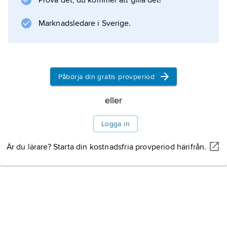
Prova det, du kommer att gilla det!
Marknadsledare i Sverige.
Påbörja din gratis provperiod
eller
Logga in
Är du lärare? Starta din kostnadsfria provperiod härifrån.