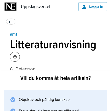
Uppslagsverket
Uppslagsverket
Logga in
amt
Litteraturanvisning
O. Petersson,
Folkstyrelse och statsmakt i Norden
Vill du komma åt hela artikeln?
(1984).
Objektiv och pålitlig kunskap.
Information om artikeln