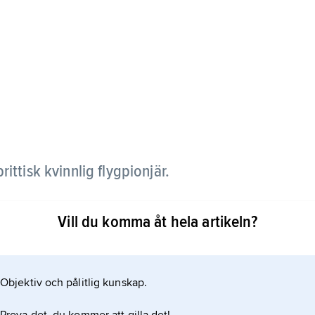
rittisk kvinnlig flygpionjär.
h pilot, fick sitt flygcertifikat 1929 och
Vill du komma åt hela artikeln?
 en soloflygning England–Australien, följd av en
932 (4 dygn och 6 timmar). Hennes
ömmelse, och hon kom att engagera sig för bättre
Objektiv och pålitlig kunskap.