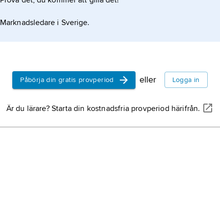
Prova det, du kommer att gilla det!
Marknadsledare i Sverige.
eller
Påbörja din gratis provperiod
Logga in
Är du lärare? Starta din kostnadsfria provperiod härifrån.