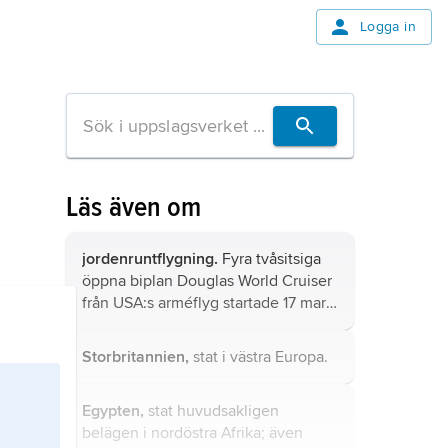
Logga in
Läs även om
jordenruntflygning.
Fyra tvåsitsiga
öppna biplan Douglas World Cruiser
från USA:s arméflyg startade 17 mars
1924 på den första
jordenruntflygningen.
Storbritannien,
stat i västra Europa.
Egypten,
stat huvudsakligen
belägen i nordöstra Afrika; även