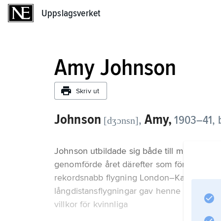
Uppslagsverket
Uppslagsverket
Amy Johnson
Skriv ut
Johnson
Amy,
,
1903–41, b
[dʒɔnsn]
Johnson utbildade sig både till mekaniker oc
genomförde året därefter som första kvinna
rekordsnabb flygning London–Kapstaden 1
långdistansflygningar gav henne världsber
villkor för kvinnliga