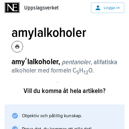
Uppslagsverket
Uppslagsverket
Logga in
amylalkoholer
amyʹlalkoholer,
pentanoler
, alifatiska
alkoholer med formeln C
H
O.
5
12
Teoretiskt existerar åtta amylalkoholer, av vilka
Vill du komma åt hela artikeln?
de viktigaste är: normal amylalkohol (1-
pentanol), (CH
3
)(CH
Objektiv och pålitlig kunskap.
2
)