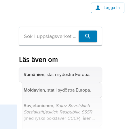
Logga in
Läs även om
Rumänien,
stat i sydöstra Europa.
Moldavien,
stat i sydöstra Europa.
Sovjetunionen,
Sojuz Sovetskich
Sotsialistitjeskich Respublik
,
SSSR
(med ryska bokstäver
CCCP
), åren
1922–91 statsbildning i nordöstra