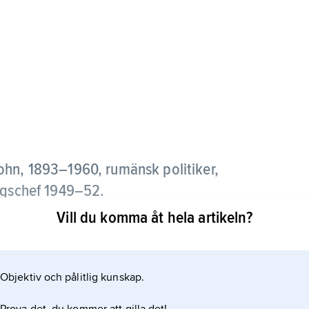
ohn,
1893–1960, rumänsk politiker,
ingschef 1949–52.
Vill du komma åt hela artikeln?
dlem i det förbjudna kommunistpartiet, dömdes 1936
n fångutväxling med Sovjetunionen. Hon tillhörde
en aktiv roll vid kommunisternas maktövertagande
Objektiv och pålitlig kunskap.
ommuniststyre, varpå hon avskedades.