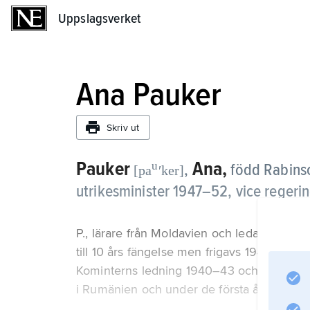
Uppslagsverket
Uppslagsverket
Ana Pauker
Skriv ut
Pauker
Ana,
u
,
född Rabins
[pa
ʹker]
utrikesminister 1947–52, vice reger
P., lärare från Moldavien och ledande me
till 10 års fängelse men frigavs 1941 vid e
Kominterns ledning 1940–43 och spelade 
i Rumänien och under de första åren av k