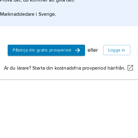
Prova det, du kommer att gilla det!
Marknadsledare i Sverige.
eller
Påbörja din gratis provperiod
Logga in
Är du lärare? Starta din kostnadsfria provperiod härifrån.