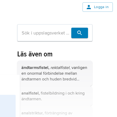
Logga in
Läs även om
ändtarmsfistel,
rektalfistel
, vanligen
en onormal förbindelse mellan
ändtarmen och huden bredvid
analöppningen (analfistel).
analfistel,
fistelbildning i och kring
ändtarmen.
analstriktur,
förträngning av