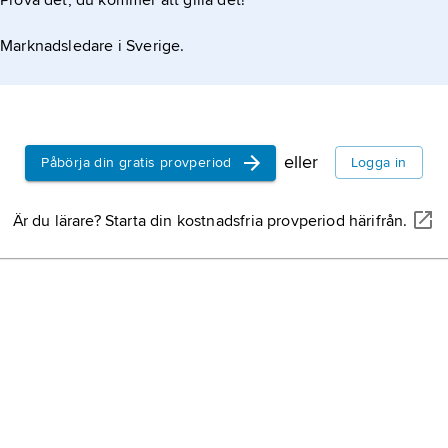
Prova det, du kommer att gilla det!
Marknadsledare i Sverige.
eller
Påbörja din gratis provperiod
Logga in
Är du lärare? Starta din kostnadsfria provperiod härifrån.