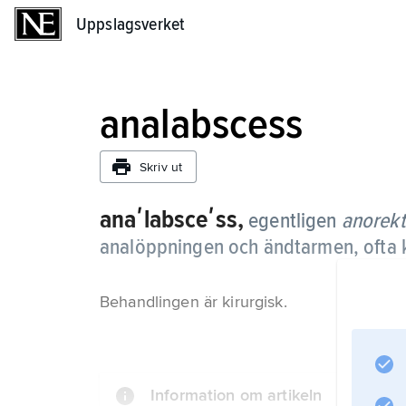
Uppslagsverket
Uppslagsverket
analabscess
Skriv ut
anaʹlabsceʹss,
egentligen
anorekt
analöppningen och ändtarmen, ofta k
Behandlingen är kirurgisk.
Information om artikeln