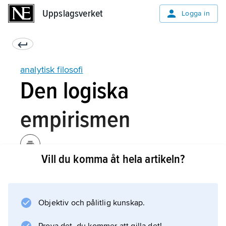
Uppslagsverket
Uppslagsverket
Logga in
analytisk filosofi
Den logiska
empirismen
Vill du komma åt hela artikeln?
Frege, Russell och Wittgenstein kom att starkt
påverka den
logiska empirismen
Objektiv och pålitlig kunskap.
(andra vanliga beteckningar är den
logiska positivismen