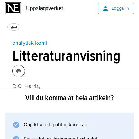
Uppslagsverket
Uppslagsverket
Logga in
analytisk kemi
Litteraturanvisning
D.C. Harris,
Quantitative Chemical Analysis
Vill du komma åt hela artikeln?
(7:e upplagan 2007);
Objektiv och pålitlig kunskap.
Information om artikeln