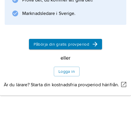
Prova det, du kommer att gilla det!
Marknadsledare i Sverige.
Påbörja din gratis provperiod
eller
Logga in
Är du lärare? Starta din kostnadsfria provperiod härifrån.