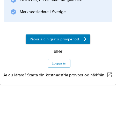
Prova det, du kommer att gilla det!
växtindividens utveckling (
ontogenetisk växtanatomi
Marknadsledare i Sverige.
), av livsprocesserna (
funktionell anatomi
) och av
Påbörja din gratis provperiod
eller
Information om artikeln
Logga in
Är du lärare? Starta din kostnadsfria provperiod härifrån.