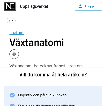
Uppslagsverket
Uppslagsverket
Logga in
anatomi
Växtanatomi
Växtanatomi betecknar främst läran om
växternas inre mikroskopiska byggnad,
Vill du komma åt hela artikeln?
medan den struktur som kan studeras utifrån
hänförs till växtmorfologin. Denna uppdelning
avspeglar en skillnad i tillämpningen:
Objektiv och pålitlig kunskap.
morfologin har betydelse främst för
systematiken, anatomin för förståelsen av