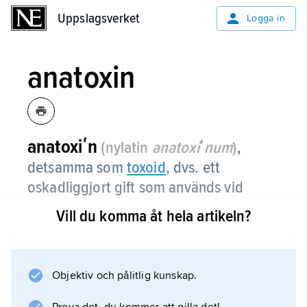
Uppslagsverket
Uppslagsverket
Logga in
anatoxin
anatoxiʹn
(nylatin
anatoxiʹnum
)
,
detsamma som
toxoid
, dvs. ett
oskadliggjort gift som används vid
vaccinationer.
Vill du komma åt hela artikeln?
Objektiv och pålitlig kunskap.
Information om artikeln