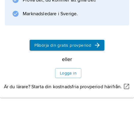
Prova det, du kommer att gilla det!
Marknadsledare i Sverige.
Påbörja din gratis provperiod
eller
Logga in
Är du lärare? Starta din kostnadsfria provperiod härifrån.