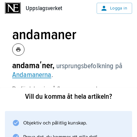
Uppslagsverket
Uppslagsverket
Logga in
andamaner
andamaʹner,
ursprungsbefolkning på
Andamanerna
.
De fördelar sig på flera grupper och anses
Vill du komma åt hela artikeln?
vara besläktade med urfolk i Sydöstasien.
Objektiv och pålitlig kunskap.
Information om artikeln