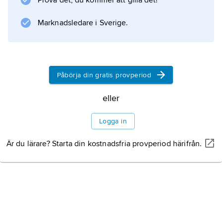
Prova det, du kommer att gilla det!
Marknadsledare i Sverige.
Påbörja din gratis provperiod
eller
Logga in
Är du lärare? Starta din kostnadsfria provperiod härifrån.