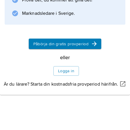
Prova det, du kommer att gilla det!
Marknadsledare i Sverige.
Påbörja din gratis provperiod
eller
Logga in
Är du lärare? Starta din kostnadsfria provperiod härifrån.