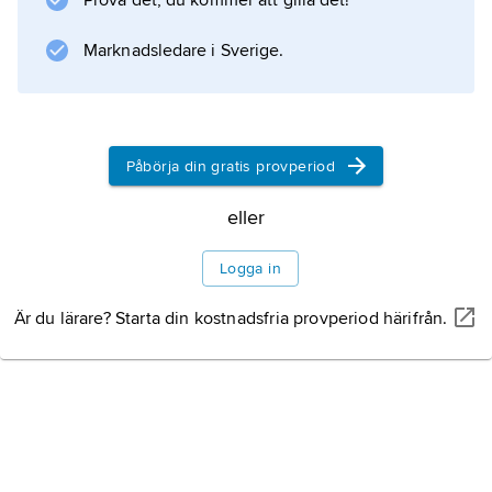
Prova det, du kommer att gilla det!
Denna ägarform, som är förhållandevis
ovanlig, har skattemässigt definierats som
Marknadsledare i Sverige.
”andelshus”; se även
andelslägenhet
. Sedan 2009 är det emellertid möjligt att få
lagfart även på en lägenhet i ett
Påbörja din gratis provperiod
flerbostadshus; se
eller
ägarlägenhet
.
Logga in
Är du lärare? Starta din kostnadsfria provperiod härifrån.
Information om artikeln