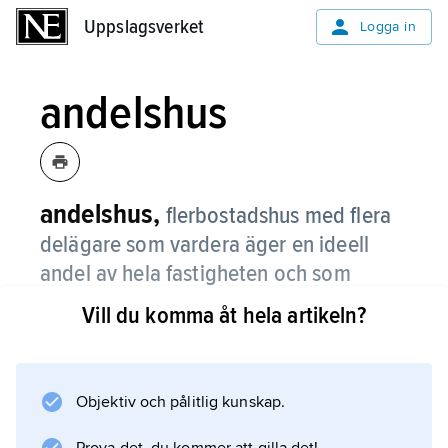
Uppslagsverket
Uppslagsverket
Logga in
andelshus
andelshus,
flerbostadshus med flera
delägare som vardera äger en ideell
andel av hela fastigheten och som
därigenom disponerar en särskild
Vill du komma åt hela artikeln?
bostad inom fastigheten, även om det
inte formellt är möjligt att koppla viss
ägarandel av fastigheten till innehav av
Objektiv och pålitlig kunskap.
en specifik lägenhet.