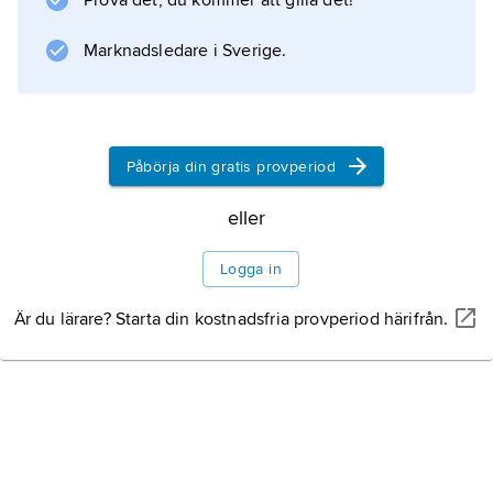
Prova det, du kommer att gilla det!
Information om artikeln
Marknadsledare i Sverige.
Påbörja din gratis provperiod
eller
Logga in
Är du lärare? Starta din kostnadsfria provperiod härifrån.