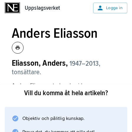
Uppslagsverket
Uppslagsverket
Logga in
Anders Eliasson
Eliasson, Anders,
1947–2013,
tonsättare.
Anders Eliasson studerade vid
Vill du komma åt hela artikeln?
Musikhögskolan i Stockholm 1966–72 för bl.a.
Ingvar Lidholm. Han studerade även för
György Ligeti och Ib Nørholm.
Objektiv och pålitlig kunskap.