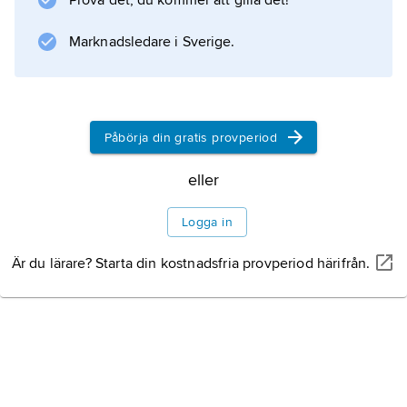
Prova det, du kommer att gilla det!
rekord i 31 år. Gärderuds tid på 5 000 m
(13.17,59, också från 1976)
Marknadsledare i Sverige.
Information om artikeln
Påbörja din gratis provperiod
eller
Logga in
Är du lärare? Starta din kostnadsfria provperiod härifrån.