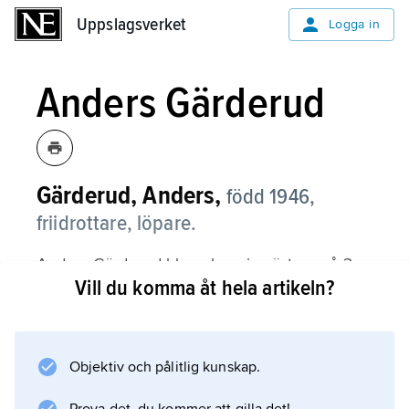
Uppslagsverket
Uppslagsverket
Logga in
Anders Gärderud
Gärderud, Anders,
född 1946,
friidrottare, löpare.
Anders Gärderud blev olympiamästare på 3
Vill du komma åt hela artikeln?
000 m hinder 1976 på 8.08,02, hans fjärde
världsrekord i grenen sedan 1972. OS-guldet
var Sveriges första i friidrott sedan 1948.
Segrartiden från OS-finalen är ännu gångbar,
Objektiv och pålitlig kunskap.
även internationellt, och stod sig som svenskt