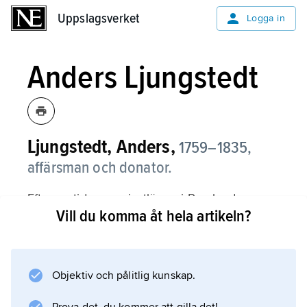
Uppslagsverket
Uppslagsverket
Logga in
Anders Ljungstedt
Ljungstedt, Anders,
1759–1835,
affärsman och donator.
Efter en tid som privatlärare i Ryssland
Vill du komma åt hela artikeln?
återvände Anders Ljungstedt till Sverige och
arbetade från 1794 som tolk i
Regeringskansliet. Åren 1798–1813 var han i
Ostindiska kompaniets tjänst i Kina, varefter
Objektiv och pålitlig kunskap.
han bedrev handel i egen regi. Från 1815