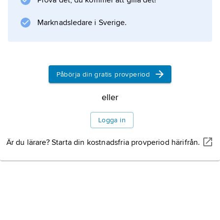
Prova det, du kommer att gilla det!
var Ljungstedt verksam i den portugisiska
kolonin Macao. Han skrev boken
Marknadsledare i Sverige.
An Historical
Litteraturanvisning
Påbörja din gratis provperiod
eller
Information om artikeln
Logga in
Är du lärare? Starta din kostnadsfria provperiod härifrån.