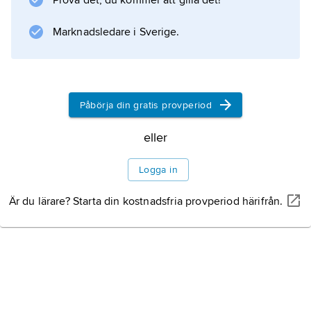
Prova det, du kommer att gilla det!
faciliteterna – detta som ett komplement till
Marknadsledare i Sverige.
den traditionella bilden av Andorra som en
enda lång affärsgata kantad med
internationella boutiquer. Intensiv
Påbörja din gratis provperiod
eller
Information om artikeln
Logga in
Är du lärare? Starta din kostnadsfria provperiod härifrån.