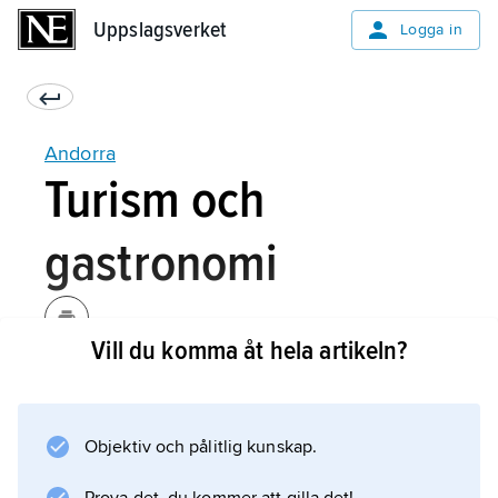
Uppslagsverket
Uppslagsverket
Logga in
Andorra
Turism och
gastronomi
Vill du komma åt hela artikeln?
Andorras ekonomi baseras till stor del på
turismen. Tidigare dominerade endagsbesök,
men landets geografiska läge möjliggör såväl
Objektiv och pålitlig kunskap.
vinter- som sommaraktiviteter, och numera
satsas medvetet på en utbyggnad av