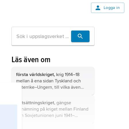
Logga in
Läs även om
första världskriget,
krig 1914–18
mellan å ena sidan Tyskland och
Österrike–Ungern, till vilka även
Turkiet och Bulgarien anslöt sig
(centralmakterna) och å andra sidan
fortsättningskriget,
gängse
Frankrike, Ryssland och
benämning på kriget mellan Finland
Storbritannien (trippelententen)
och Sovjetunionen juni 1941–
jämte Serbien samt senare Japan,
september 1944.
Italien, Rumänien och USA jämte ett