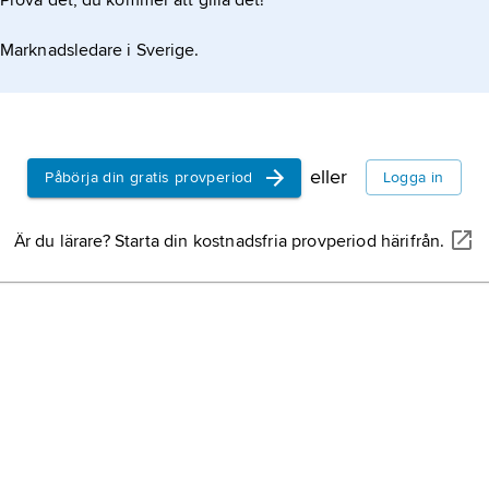
Prova det, du kommer att gilla det!
Marknadsledare i Sverige.
eller
Påbörja din gratis provperiod
Logga in
Är du lärare? Starta din kostnadsfria provperiod härifrån.