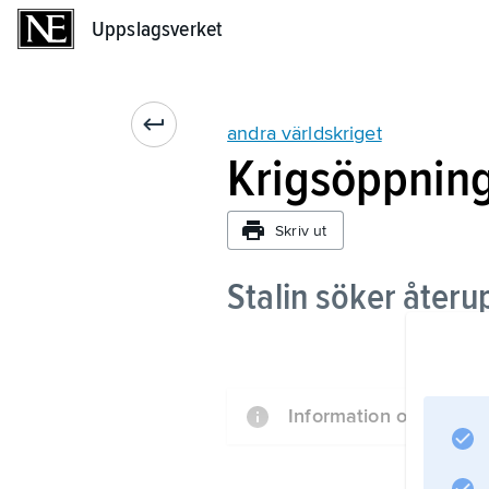
Uppslagsverket
Uppslagsverket
andra världskriget
Krigsöppning
Skriv ut
Stalin söker återu
Information om artikel