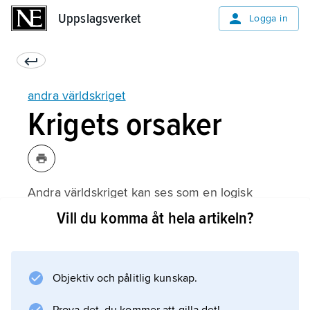
Uppslagsverket
Uppslagsverket
Logga in
andra världskriget
Krigets orsaker
Andra världskriget kan ses som en logisk
fortsättning på det första – ”tragedins andra
Vill du komma åt hela artikeln?
akt” – därför att den serie händelser från
1920-talet och framåt som förde till
krigsutbrottet direkt kan relateras till de freder
Objektiv och pålitlig kunskap.
som avslutade första världskriget: Brest-
Litovsk mellan Tyskland och Ryssland 1918,