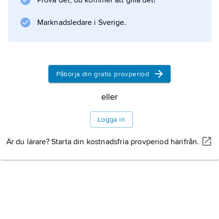
Prova det, du kommer att gilla det!
Versailles mellan Tyskland och
ententemakterna
Marknadsledare i Sverige.
Information om artikeln
Påbörja din gratis provperiod
eller
Logga in
Är du lärare? Starta din kostnadsfria provperiod härifrån.