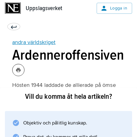
Uppslagsverket
Uppslagsverket
Logga in
andra världskriget
Ardenneroffensiven
Hösten 1944 laddade de allierade på ömse
sidor om Tyskland upp inför slutstriden. Kriget,
Vill du komma åt hela artikeln?
som borde ha tagit slut 1944 om man i
Eisenhowers högkvarter förutsett vidden av
det tyska sammanbrottet i Frankrike under
Objektiv och pålitlig kunskap.
sensommaren, kom att fortsätta ytterligare åtta
månader. Hitler utnyttjade detta till att