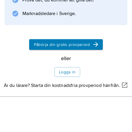
Prova det, du kommer att gilla det!
genomföra en sista desperat
Marknadsledare i Sverige.
Information om artikeln
Påbörja din gratis provperiod
eller
Logga in
Är du lärare? Starta din kostnadsfria provperiod härifrån.