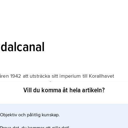
dalcanal
en 1942 att utsträcka sitt imperium till Korallhavet
gi och Port Moresby på Nya Guinea. Avsikten därmed
Vill du komma åt hela artikeln?
kansk hjälp samt att genom en stöt mot Midway,
ande dråpslag mot de amerikanska
Objektiv och pålitlig kunskap.