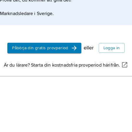
Prova det, du kommer att gilla det!
Marknadsledare i Sverige.
eller
Påbörja din gratis provperiod
Logga in
Är du lärare? Starta din kostnadsfria provperiod härifrån.