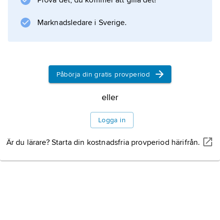
Prova det, du kommer att gilla det!
den tyska nazismen och USA-imperialismen
på 1930-, 40- och 50-talen. Fougerons senare
Marknadsledare i Sverige.
Information om artikeln
Påbörja din gratis provperiod
eller
Logga in
Är du lärare? Starta din kostnadsfria provperiod härifrån.