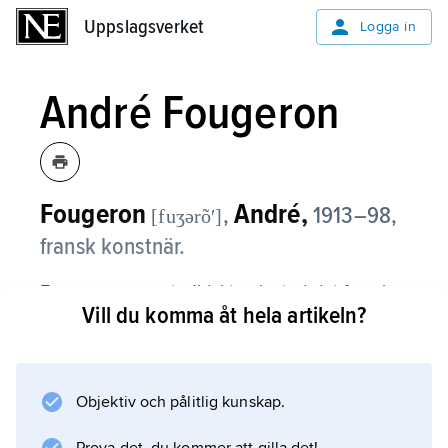
Uppslagsverket
Uppslagsverket
Logga in
André Fougeron
Fougeron
André,
,
1913–98,
[fuʒərõʹ]
fransk konstnär.
Fougeron var autodidakt och stod det franska
Vill du komma åt hela artikeln?
kommunistpartiet nära; hans berättande bilder
i den socialrealistiska estetikens anda var
uttryck för ett tydligt politiskt engagemang. I
sina verk gjorde han mer eller mindre satiriska
Objektiv och pålitlig kunskap.
kommentarer till det spanska inbördeskriget,