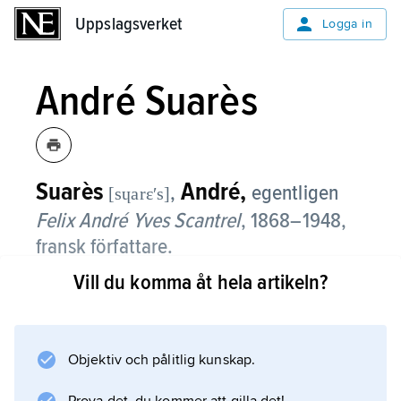
Uppslagsverket
Uppslagsverket
Logga in
André Suarès
Suarès
André,
,
egentligen
[sɥarɛʹs]
Felix André Yves Scantrel
,
1868–1948,
fransk författare.
Vill du komma åt hela artikeln?
André Suarès verk omfattar poesi,
teaterpjäser, ofta med klassiska motiv, som
Cressida
(1913), lyriska reseskildringar, till exempel
Objektiv och pålitlig kunskap.
Le Livre de l’émeraude