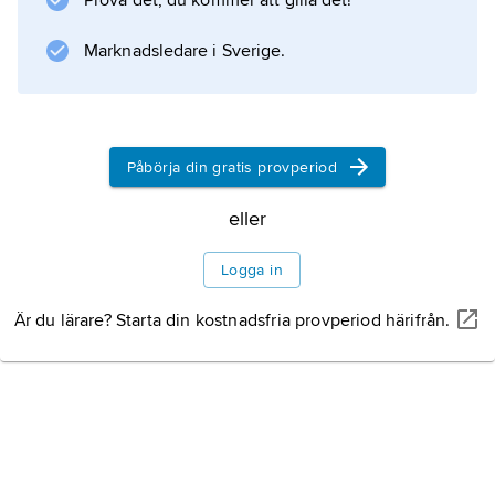
Prova det, du kommer att gilla det!
Information om artikeln
Marknadsledare i Sverige.
Påbörja din gratis provperiod
eller
Logga in
Är du lärare? Starta din kostnadsfria provperiod härifrån.