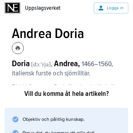
Uppslagsverket
Uppslagsverket
Logga in
Andrea Doria
Doria
Andrea,
,
1466–1560,
[dɔ:ʹrja]
italiensk furste och sjömilitär.
Född i Genua var Doria först kondottiär i olika
Vill du komma åt hela artikeln?
furstars tjänst i strider till lands både mot och
med fransmännen. Han övergick 1503 till
Genuas galärflotta och bekämpade turkarna.
Objektiv och pålitlig kunskap.