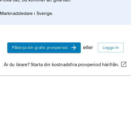
Prova det, du kommer att gilla det!
Marknadsledare i Sverige.
eller
Påbörja din gratis provperiod
Logga in
Är du lärare? Starta din kostnadsfria provperiod härifrån.