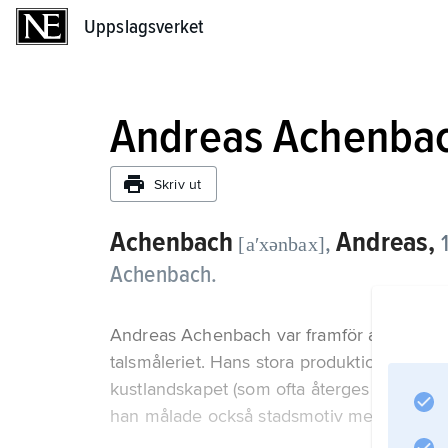
Uppslagsverket
Uppslagsverket
Andreas Achenba
Skriv ut
Achenbach
Andreas,
,
[aʹxənbax]
Achenbach.
Andreas Achenbach var framför allt landska
talsmåleriet. Hans stora produktion har i 
kustlandskapet (som ofta återges med sto
han målade också stadsmotiv med livfulla 