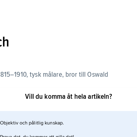
ch
1815–1910, tysk målare, bror till Oswald
Vill du komma åt hela artikeln?
psskildrare, med förebilder i det holländska 1600-
synnerhet motiv från det nordeuropeiska
rmigt hav och dramatiska molnformationer), men
Objektiv och pålitlig kunskap.
gatuscener.