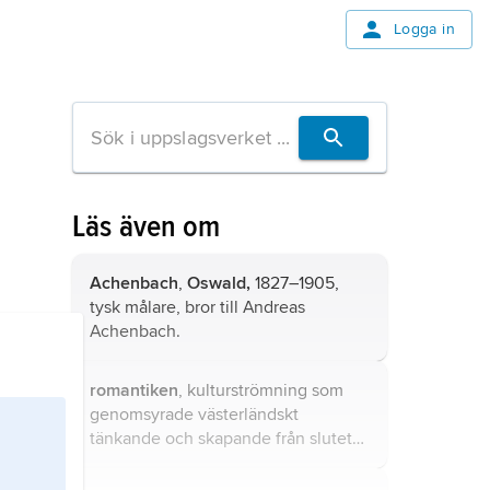
Logga in
Läs även om
Achenbach
,
Oswald,
1827–1905,
tysk målare, bror till Andreas
Achenbach.
romantiken
, kulturströmning som
genomsyrade västerländskt
tänkande och skapande från slutet
av 1700-talet till mitten av 1800-
talet.