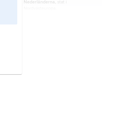
Nederländerna,
stat i
Nordvästeuropa.
Danmark,
stat i Nordeuropa.
Frankrike,
stat i Västeuropa.
Italien,
stat i södra Europa.
Kina,
stat i östra Asien.
Sverige,
stat på Skandinaviska
halvön, norra Europa.
Ryssland,
Ryska federationen
, stat i
norra Europa och Asien.