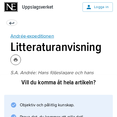
Uppslagsverket
Uppslagsverket
Logga in
Andrée-expeditionen
Litteraturanvisning
S.A. Andrée: Hans följeslagare och hans
polarfärd 1896–1897,
Vill du komma åt hela artikeln?
utgiven av Svenska sällskapet för antropologi
och geografi (1906);
Objektiv och pålitlig kunskap.