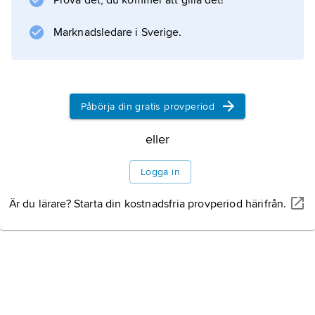
Prova det, du kommer att gilla det!
Information om artikeln
Marknadsledare i Sverige.
Påbörja din gratis provperiod
eller
Logga in
Är du lärare? Starta din kostnadsfria provperiod härifrån.