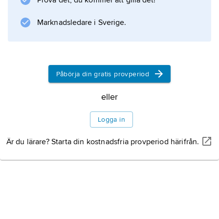
Prova det, du kommer att gilla det!
på jakt efter självkännedom.
Marknadsledare i Sverige.
Information om artikeln
Påbörja din gratis provperiod
eller
Logga in
Är du lärare? Starta din kostnadsfria provperiod härifrån.