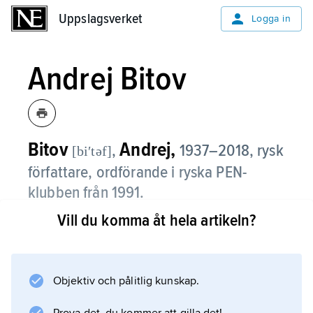
Uppslagsverket
Uppslagsverket
Logga in
Andrej Bitov
Bitov
Andrej,
,
1937–2018, rysk
[biʹtəf]
författare, ordförande i ryska PEN-
klubben från 1991.
Vill du komma åt hela artikeln?
Alltifrån debuten 1959 sökte Andrej Bitov i
noveller och essäer förnya den ryska prosan,
delvis under påverkan av Vladimir Nabokov.
Hans världsbild var starkt subjektiv och
Objektiv och pålitlig kunskap.
sönderbruten, hans hjältar splittrade personer