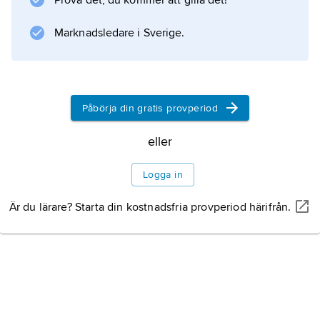
Prova det, du kommer att gilla det!
Marknadsledare i Sverige.
Påbörja din gratis provperiod
eller
Logga in
Är du lärare? Starta din kostnadsfria provperiod härifrån.