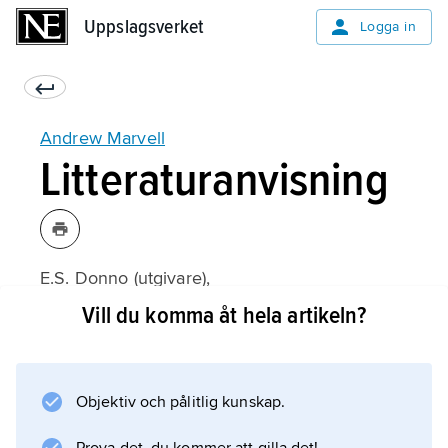
Uppslagsverket
Uppslagsverket
Logga in
Andrew Marvell
Litteraturanvisning
E.S. Donno (utgivare),
Andrew Marvell: The Critical Heritage
Vill du komma åt hela artikeln?
(1978);
Objektiv och pålitlig kunskap.
Information om artikeln