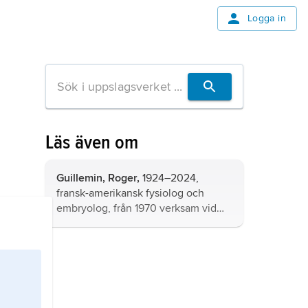
Logga in
Läs även om
Guillemin,
Roger,
1924–2024,
fransk-amerikansk fysiolog och
embryolog, från 1970 verksam vid
det av honom grundade
neuroendokrinologiska laboratoriet
vid Salk Institute i San Diego,
Kalifornien.