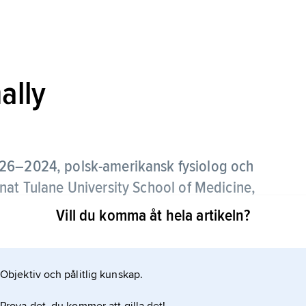
ally
26–2024, polsk-amerikansk fysiolog och
nat Tulane University School of Medicine,
Vill du komma åt hela artikeln?
ilno i Polen (nuvarande Vilnius i Litauen). 1957
 McGill University i Montreal, Kanada.
Objektiv och pålitlig kunskap.