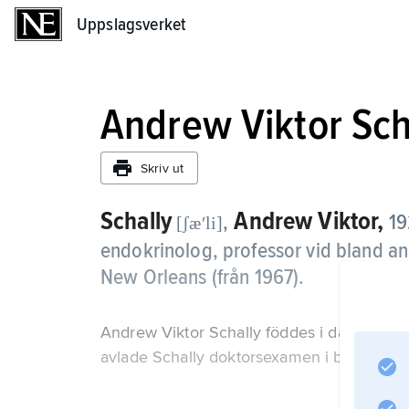
Uppslagsverket
Uppslagsverket
Andrew Viktor Sch
Skriv ut
Schally
Andrew Viktor,
,
19
[ʃæʹli]
endokrinolog, professor vid bland an
New Orleans (från 1967).
Andrew Viktor Schally föddes i dåvarande W
avlade Schally doktorsexamen i biokemi vid