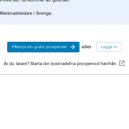
Prova det, du kommer att gilla det!
Marknadsledare i Sverige.
eller
Påbörja din gratis provperiod
Logga in
Är du lärare? Starta din kostnadsfria provperiod härifrån.