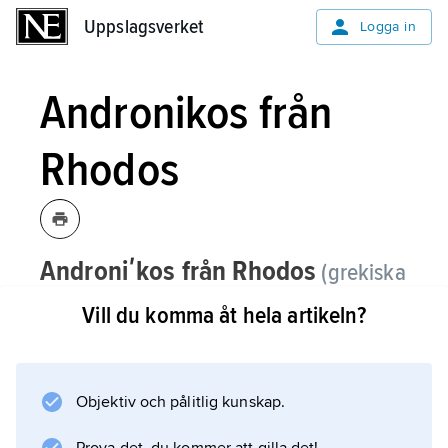
Uppslagsverket
Uppslagsverket
Logga in
Andronikos från
Rhodos
Androniʹkos från Rhodos
(grekiska
Androʹnikos
),
sista århundradet f.Kr.,
Vill du komma åt hela artikeln?
grekisk filosof.
Andronikos från Rhodos har gjort en
betydande insats som utgivare av Aristoteles
Objektiv och pålitlig kunskap.
läroskrifter på grundval av manuskript som