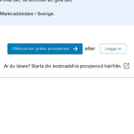
Prova det, du kommer att gilla det!
Marknadsledare i Sverige.
eller
Påbörja din gratis provperiod
Logga in
Är du lärare? Starta din kostnadsfria provperiod härifrån.