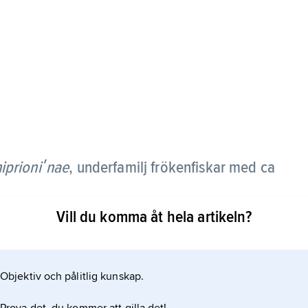
prioniʹnae
,
underfamilj frökenfiskar med ca
Vill du komma åt hela artikeln?
 brunt med vita tvärband. De förekommer i Indiska
r kommensalt i och omkring havsanemoner, troligen
 egna kraftiga hudslemskikt. De förekommer som
Objektiv och pålitlig kunskap.