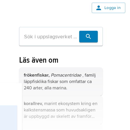
Logga in
Läs även om
frökenfiskar,
Pomacentridae
, familj
läppfisklika fiskar som omfattar ca
240 arter, alla marina.
korallrev,
marint ekosystem kring en
kalkstensmassa som huvudsakligen
är uppbyggd av skelett av framför
allt stenkoraller men även vissa
andra marina organismer.