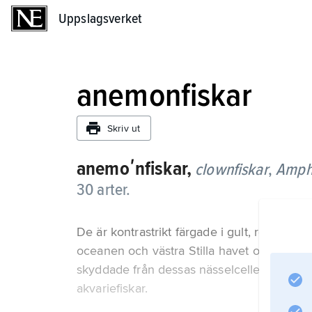
Uppslagsverket
Uppslagsverket
anemonfiskar
Skriv ut
anemoʹnfiskar,
clownfiskar
,
Amphi
30 arter.
De är kontrastrikt färgade i gult, rött och
oceanen och västra Stilla havet och leve
skyddade från dessas nässelceller av sitt
akvariefiskar.