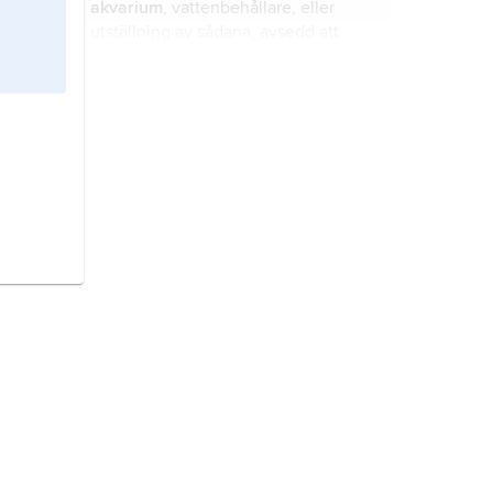
akvarium
, vattenbehållare, eller
utställning av sådana, avsedd att
hysa levande organismer bundna till
vatten.
fjärilar,
Lepidoptera
, ordning i
klassen egentliga insekter.
fiskar,
Pisces
, sammanfattande
benämning på vattenlevande,
gälandande djur i klasserna pirålar,
nejonögon, broskfiskar och
benfiskar.
Förenade arabemiraten,
stat på
Arabiska halvön.
Sovjetunionen,
Sojuz Sovetskich
Sotsialistitjeskich Respublik
,
SSSR
(med ryska bokstäver
CCCP
), åren
1922–91 statsbildning i nordöstra
Europa och norra Asien; 22,4