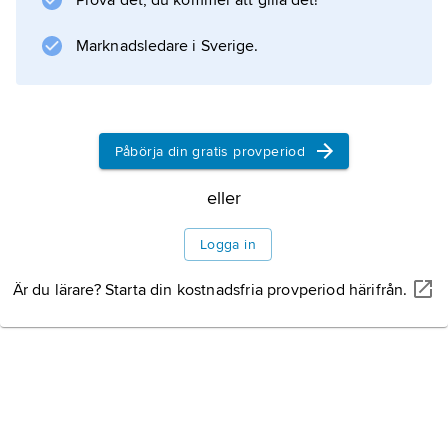
Prova det, du kommer att gilla det!
uppstår oftast i områden förändrade av
ateroskleros och beror på att kärlväggens
Marknadsledare i Sverige.
muskulatur stimuleras till sammandragning
genom att kärlaktiva ämnen
Påbörja din gratis provperiod
Information om artikeln
eller
Logga in
Är du lärare? Starta din kostnadsfria provperiod härifrån.