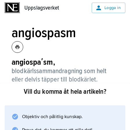
Uppslagsverket
Uppslagsverket
Logga in
angiospasm
angiospaʹsm,
blodkärlssammandragning som helt
eller delvis täpper till blodkärlet.
Vill du komma åt hela artikeln?
Praktiskt betydelsefull blir en angiospasm när
den allvarligt försvårar blodtransporten genom
en pulsåder. Spasm i hjärtats kransartärer kan
ge upphov till sjukdomstillstånd som angina
Objektiv och pålitlig kunskap.
pectoris och hjärtinfarkt. Spasm i pulsådror